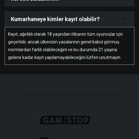
Kumarhaneye kimler kayıt olabilir?
Kayıt, ağırlıklı olarak 18 yaşından itibaren tüm oyuncular için
geçerlidir, ancak ülkenizin yasalarının genel kabul görmüş
normlardan farklı olabileceğini ve bu durumda 21 yaşına
gelene kadar kayıt yapılamayabileceğini lütfen unutmayın.