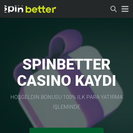
SPINBETTER
CASINO KAYDI
HOŞGELDIN BONUSU 100% ILK PARA YATIRMA
IŞLEMINDE