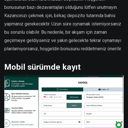
bonusunun bazı dezavantajları olduğunu lütfen unutmayın.
Kazancınızı çekmek için, birkaç depozito tutarında bahis
yapmanız gerekecektir. Uzun süre oynamak istemiyorsanız
bu sorunlu olabilir. Bu nedenle, bir akşam için zaman
geçirmeye geldiyseniz ve yakın gelecekte tekrar oynamayı
planlamıyorsanız, hoşgeldin bonusunu reddetmeniz önerilir.
Mobil sürümde kayıt