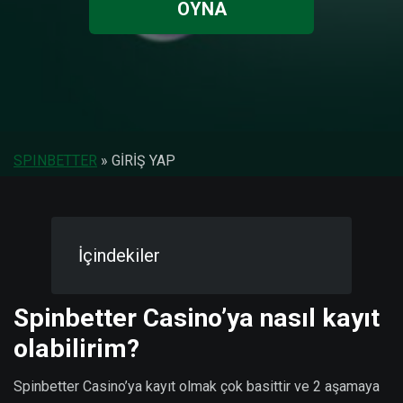
OYNA
SPINBETTER
»
GİRİŞ YAP
İçindekiler
Spinbetter Casino’ya nasıl kayıt
olabilirim?
Spinbetter Casino’ya kayıt olmak çok basittir ve 2 aşamaya